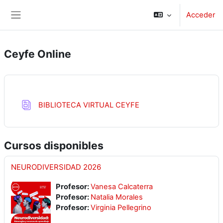
Salta al contenido principal
Acceder
Panel lateral
Ceyfe Online
Base de datos
BIBLIOTECA VIRTUAL CEYFE
Cursos disponibles
NEURODIVERSIDAD 2026
Profesor:
Vanesa Calcaterra
Profesor:
Natalia Morales
Profesor:
Virginia Pellegrino